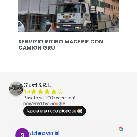
SERVIZIO RITIRO MACERIE CON
CAMION GRU
Giusti S.R.L.
4.3
Basato su 100 recensioni
powered by
G
o
o
g
l
e
lascia una recensione su
stefano ermini