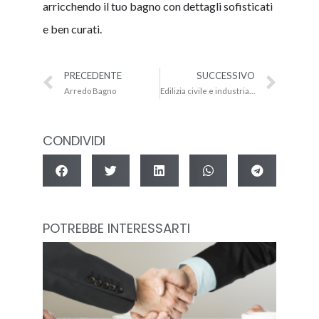
arricchendo il tuo bagno con dettagli sofisticati
e ben curati.
Precedente
Succ
PRECEDENTE
SUCCESSIVO
Arredo Bagno
Edilizia civile e industriale
CONDIVIDI
POTREBBE INTERESSARTI