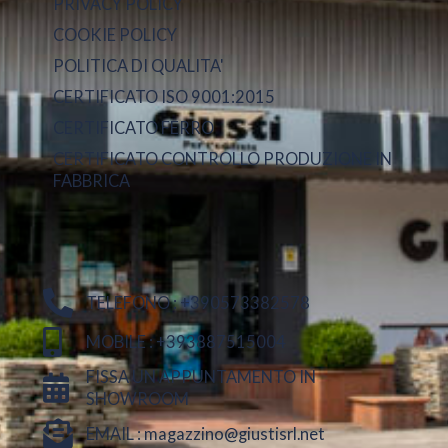
PRIVACY POLICY
COOKIE POLICY
POLITICA DI QUALITA'
CERTIFICATO ISO 9001:2015
CERTIFICATO FERRO
CERTIFICATO CONTROLLO PRODUZIONE IN
FABBRICA
TELEFONO : +390573382578
MOBILE : +393887515004
FISSA UN APPUNTAMENTO IN
SHOWROOM
EMAIL : magazzino@giustisrl.net