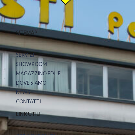
SITEMAP
SERVIZI
SHOWROOM
MAGAZZINO EDILE
DOVE SIAMO
NEWS
CONTATTI
LINK UTILI