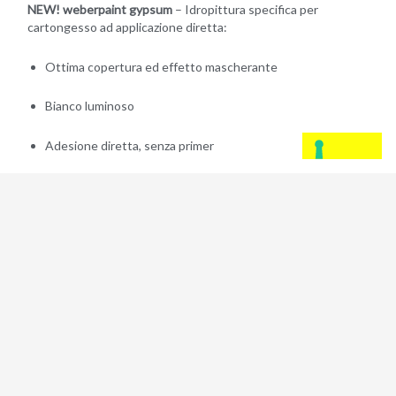
NEW! weberpaint gypsum
– Idropittura specifica per
cartongesso ad applicazione diretta:
Ottima copertura ed effetto mascherante
Bianco luminoso
Adesione diretta, senza primer
Ottimo ancoraggio
Resistenza al lavaggio
Specifica per lastre in gesso rivestito con tecnologia
Activ’Air®, che consente di eliminare sino al 70% della
formaldeide contenuta nell’aria degli ambienti
NEW! weberpaint cover plus
– Idropittura traspirante
professionale ad alta copertura:
Ottima copertura